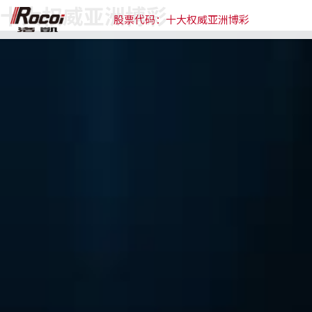
十大权威亚洲博彩
股票代码：十大权威亚洲博彩