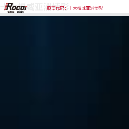
十大权威亚洲博彩
股票代码：十大权威亚洲博彩